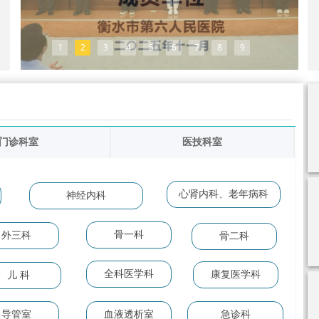
1
2
3
4
5
6
7
8
9
门诊科室
医技科室
心肾内科、老年病科
神经内科
骨一科
外三科
骨二科
全科医学科
康复医学科
儿 科
导管室
血液透析室
急诊科