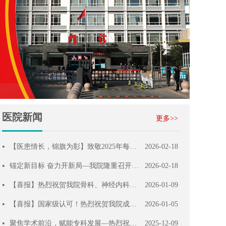
医院新闻
更多>>
【医患情长，锦旗为彰】致敬2025年每一份珍贵的温柔回响！
2026-02-18
넷
锚定新目标 奋力开新局—我院隆重召开2025年度工作总结表彰大会
2026-02-18
넷
【喜报】热烈祝贺我院骨科、神经内科、医学影像科获评衡水市临床重点专科建设单位
2026-01-09
넷
【喜报】国家级认可！热烈祝贺我院成为中国近视防控能力建设联盟成员级单位！
2026-01-05
넷
聚焦学术前沿，赋能专科发展—热烈祝贺马应龙肛肠诊疗中心第六届双术交流活动在我院成功举办
2025-12-09
넷