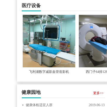
医疗设备
疫生化一体机
00i分析仪
x
共振
心
R
机
奥林巴斯AU400全自动生化分析仪
梅里埃VITEKZCompact全自动细菌鉴定及药敏分析仪
飞利浦数字减影血管造影机
西门子64排128
健康园地
更多>>
健康体检适宜人群
2019-06-13
넷