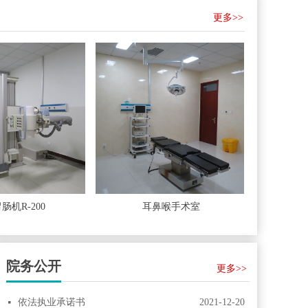
更多>>
机R-200
耳鼻喉手术室
内
院务公开
更多>>
依法执业承诺书
2021-12-20
넷