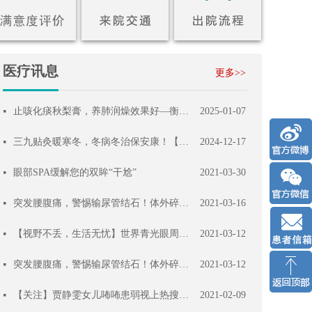
医疗讯息
更多>>
止咳化痰秋梨膏，养肺润燥效果好—衡水市第六人民医院秋梨膏和秋梨膏棒棒糖已上线！
2025-01-07
넷
三九贴灸暖寒冬，冬病冬治保安康！【三九贴】【三九灸】安排
2024-12-17
넷
眼部SPA缓解您的双眸“干尬”
2021-03-30
넷
突发腰腹痛，警惕输尿管结石！体外碎石技术为你轻松击碎结石！
2021-03-16
넷
【视野不丢，生活无忧】世界青光眼周，你需要了解的关键内容
2021-03-12
넷
突发腰腹痛，警惕输尿管结石！体外碎石技术为你轻松击碎结石！
2021-03-12
넷
【关注】贾静雯女儿咘咘患弱视上热搜，关于弱视，您了解多少呢？
2021-02-09
넷