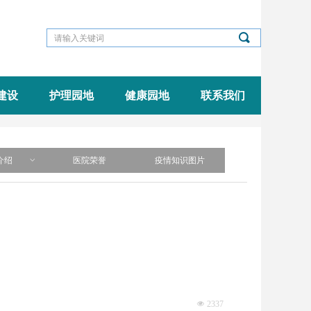
끠
建设
护理园地
健康园地
联系我们
介绍
ꀁ
医院荣誉
疫情知识图片
넶
2337