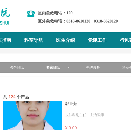
区内急救电话：120
区外急救电话：0318-8610120
0318-8620120
医指南
科室导航
医生介绍
党建工作
行风
领导团队
专家团队
ꀁ
先进设备
科室
共
124
个产品
郭亚茹
皮肤科副主任 主治医师
¥ 0.00