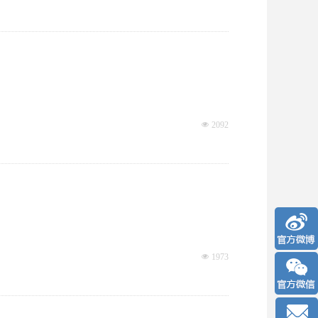
넶
2092
넶
1973