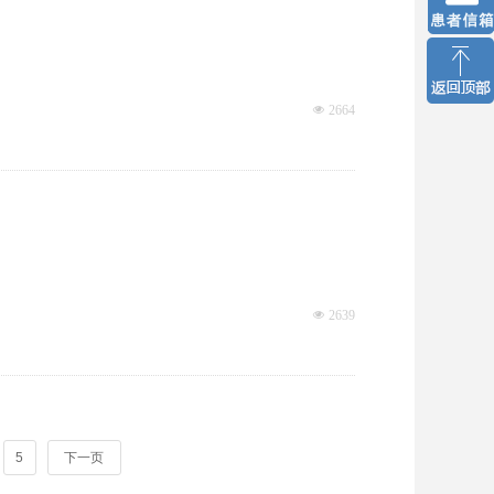
넶
2664
넶
2639
5
下一页