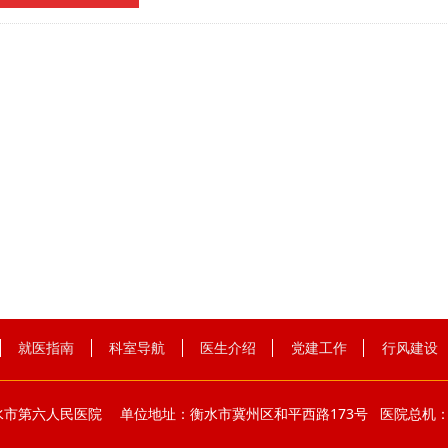
就医指南
科室导航
医生介绍
党建工作
行风建设
市第六人民医院 单位地址：衡水市冀州区和平西路173号 医院总机：0318