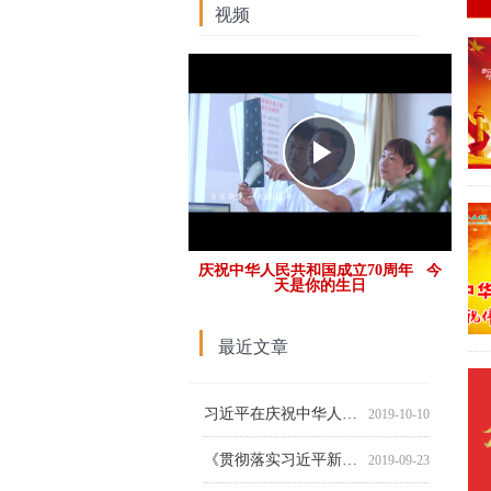
视频
Play
Video
庆祝中华人民共和国成立70周年 今
天是你的生日
最近文章
习近平关于“不忘初心、牢记使命”重要论述选编（节选）
【征集令】不忘初心、牢记使命，衡水市第六人民医院面向社会征求意见啦！
《习近平新时代中国特色社会主义思想学习纲要》（附全文下载）
十九大报告节选（全文下载）
2019-10-15
2019-09-20
2019-09-20
2019-06-05
习近平在庆祝中华人民共和国成立70周年大会上的讲话
2019-10-10
《贯彻落实习近平新时代中国特色社会主义思想在改革发展稳定中攻坚克难案例》
2019-09-23