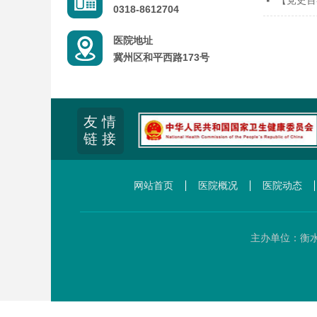
【党史百
넷
0318-8612704
医院地址
冀州区和平西路173号
友 情
链 接
网站首页
医院概况
医院动态
主办单位：衡水