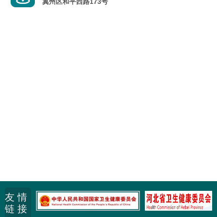
冀州区和平西路173号
友 情
链 接