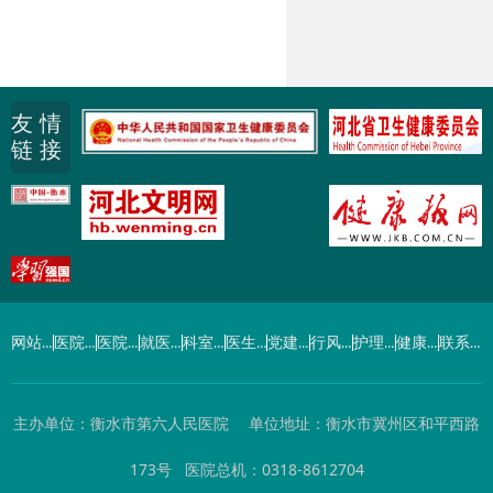
友 情
链 接
网站首页
医院概况
医院动态
就医指南
科室导航
医生介绍
党建工作
行风建设
护理园地
健康园地
联系我们
主办单位：衡水市第六人民医院 单位地址：衡水市冀州区和平西路
173号 医院总机：0318-8612704