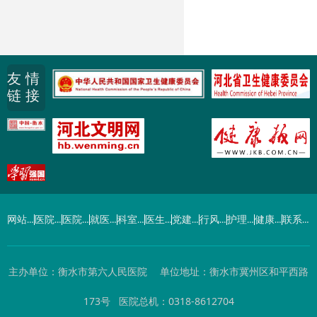
友 情
链 接
网站首页
医院概况
医院动态
就医指南
科室导航
医生介绍
党建工作
行风建设
护理园地
健康园地
联系我们
主办单位：衡水市第六人民医院 单位地址：衡水市冀州区和平西路
173号 医院总机：0318-8612704