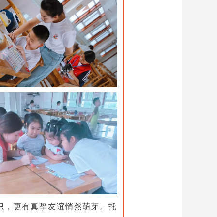
识，更有真挚友谊悄然萌芽。托