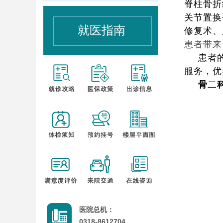
脊柱骨折
关节置换
就医指南
修复术、
患者带
患者
服务，优
骨
二
医院总机：
0318-8612704