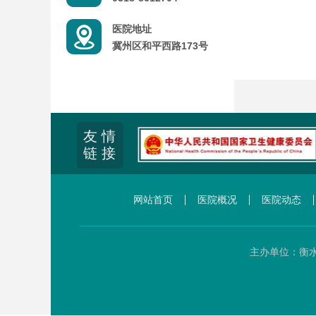
医院地址
冀州区和平西路173号
友 情
链 接
网站首页
医院概况
医院动态
主办单位：衡水