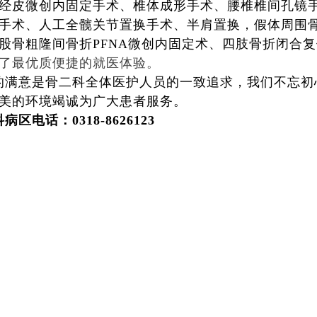
经皮微创内固定手术、椎体成形手术、腰椎椎间孔镜
手术、人工全髋关节置换手术、半肩置换，假体周围
股骨粗隆间骨折PFNA微创内固定术、四肢骨折闭合
来了最优质便捷的就医体验。
的满意是骨二科全体医护人员的一致追求，我们不忘初
美的环境竭诚为广大患者服务。
科病区电话：0318-8626123