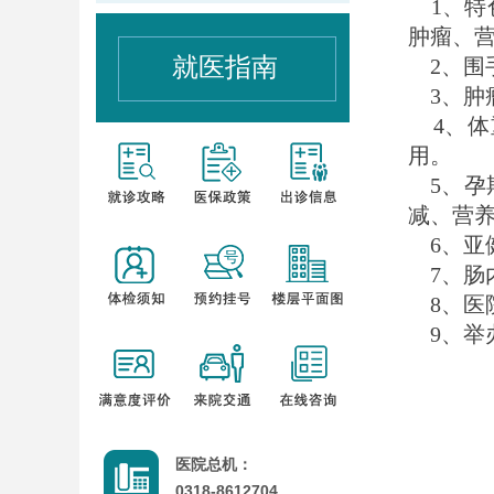
1、特
肿瘤、
就医指南
2、围
3、肿
4、体
用。
5、孕
减、营
6、亚
7、肠
8、医
9、举
咨
医院总机：
0318-8612704