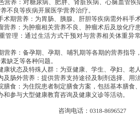
色营养：对糖尿病、肥胖、肾脏疾病、心脑血管疾
营养不良等疾病开展医学营养治疗。
手术期营养：为胃肠、胰腺、肝胆等疾病需外科手
瘤营养：为肿瘤相关营养不良、肿瘤术后及放化疗
重管理：通过生活方式干预对与营养相关体重异常
期营养：备孕期、孕期、哺乳期等各期的营养指导，
养素缺乏等各种问题。
健康状态及特殊人群：为亚健康、学生、孕妇、老
内及肠外营养：提供营养支持途径及制剂选择、用
院膳食：为住院患者制定膳食方案，包括基本膳食
办和参与大型健康教育咨询及健康义诊等活动。
询电话：
0318-8696527