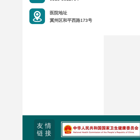
医院地址
冀州区和平西路173号
友 情
链 接