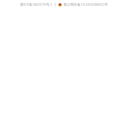
冀ICP备18019729号-1
冀公网安备13118102000323号