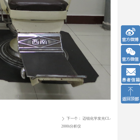
下一个：
迈锐化学发光CL-
ꄲ
2000i分析仪