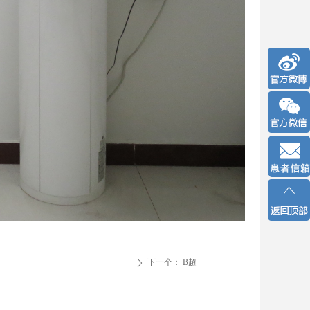
下一个：
B超
ꄲ